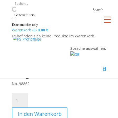
Search
Generic filters
Exact matches only
Warenkorb (0)
0,00
€
Es befinden sich keine Produkte im Warenkorb.
Startseite
/
Pflegezubehör
/
Tücher, Schwämme
etc.
/ Der geniale Abstauber
Sprache auswählen:
Staub EX
Der geniale Abstauber
No. 98862
Der
geniale
Abstauber
In den Warenkorb
Menge