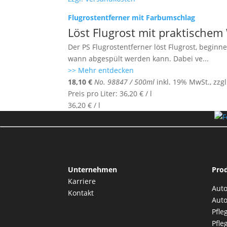
Flugrostentferner mit Farbumschlag
Löst Flugrost mit praktischem
Der PS Flugrostentferner löst Flugrost, begin
wann abgespült werden kann. Dabei ve
...
>> Mehr entdecken
18,10
€
No. 98847 / 500ml
inkl. 19% MwSt., zzg
Preis pro Liter:
36,20
€
/
l
36,20
€
/
l
Unternehmen
Pro
Karriere
Auto
Kontakt
Auto
Pfle
Pfle