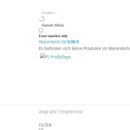
Generic filters
Exact matches only
Warenkorb (0)
0,00
€
Es befinden sich keine Produkte im Warenkorb
Startseite
/
Autopflege außen
/ Waschen & Rei
Autozubehör
Waschen & Reinigen
„Wer schön sein will muss leiden?“ – Dieses a
Produkten greifen und den Staub und Schmutz 
...weniger lesen.
Zeigt alle 7 Ergebnisse
FILTER: