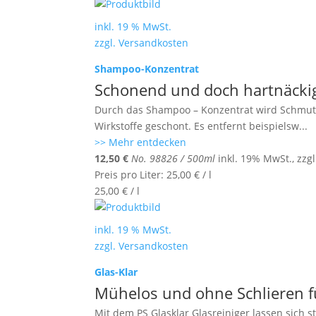
inkl. 19 % MwSt.
zzgl.
Versandkosten
Shampoo-Konzentrat
Schonend und doch hartnäcki
Durch das Shampoo – Konzentrat wird Schmutz 
Wirkstoffe geschont. Es entfernt beispielsw
...
>> Mehr entdecken
12,50
€
No. 98826 / 500ml
inkl. 19% MwSt., zzg
Preis pro Liter:
25,00
€
/
l
25,00
€
/
l
inkl. 19 % MwSt.
zzgl.
Versandkosten
Glas-Klar
Mühelos und ohne Schlieren f
Mit dem PS Glasklar Glasreiniger lassen sich