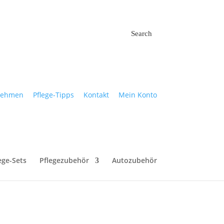
Search
nehmen
Pflege-Tipps
Kontakt
Mein Konto
 will, muss einfach nur zu den richtigen
t nicht weh.
ege-Sets
Pflegezubehör
Autozubehör