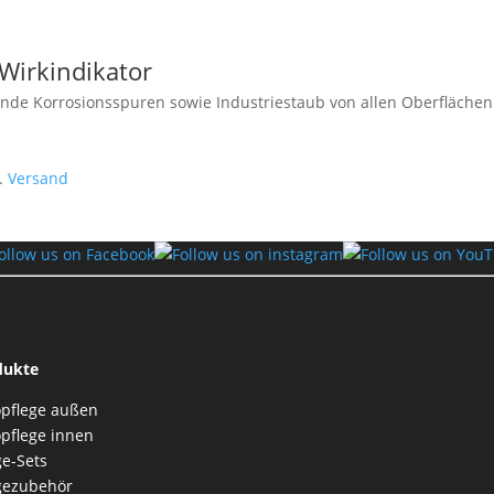
 Wirkindikator
nende Korrosionsspuren sowie Industriestaub von allen Oberflächen.
l.
Versand
dukte
pflege außen
pflege innen
ge-Sets
gezubehör