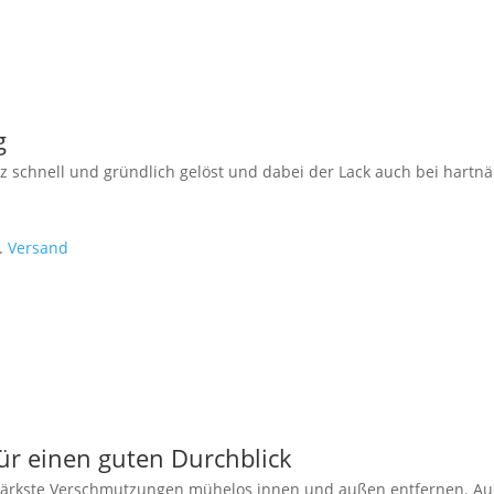
g
schnell und gründlich gelöst und dabei der Lack auch bei hartnä
l.
Versand
ür einen guten Durchblick
 stärkste Verschmutzungen mühelos innen und außen entfernen. Auc