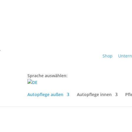
.
nigen
Shop
Unter
Sprache auswählen:
lte Klischee werfen wir gerne über Bord und sagen: „Wer schön sein
von seiner verborgenen Schönheit entfernen!“ Tut auch garantier
Autopflege außen
Autopflege innen
Pfl