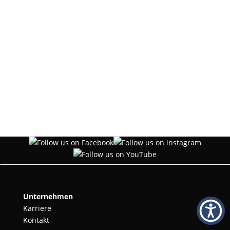
der betroffenen Daten beendet, es sei denn, wir
können zwingende schutzwürdige Gründe für die
Verarbeitung nachweisen, die Ihren Interessen,
Rechten und Freiheiten überwiegen, oder wenn die
Verarbeitung der Geltendmachung, Ausübung oder
Verteidigung von Rechtsansprüchen dient.
letzte Aktualisierung: 21.07.2025
Unternehmen
Karriere
Kontakt